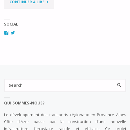
"ANALYSE
CONTINUER À LIRE
DES
SOCIAL
ÉTUDES
Facebook
Twitter
COMPLÉMENTAIRES
LGV
PACA"
Se
SEARC
fo
QUI SOMMES-NOUS?
Le développement des transports régionaux en Provence Alpes
Côte d'Azur passe par la construction d'une nouvelle
infrastructure ferroviaire rapide et efficace. Ce projet