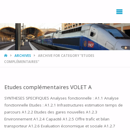
L’ASSOCIATION
DÉVELOPPEMENT,
ENVIRONNEMENT
PROVENCE AZUR
AVEC LE RAIL ET
LE TRAIN
(DEPART)
HOME
ARCHIVES
ARCHIVE FOR CATEGORY "ETUDES
COMPLÉMENTAIRES"
Etudes complémentaires VOLET A
SYNTHESES SPECIFIQUES Analyses fonctionnelle : A1.1 Analyse
fonctionnelle Etudes : A1.2.1 Infrastructures estimation temps de
parcours A1.2.2 Etudes des gares nouvelles A1.2.3
Environnement A1.2.4 Capacité A1.2.5 Offre trafic et bilan
transporteur A1.2.6 Evaluation économique et sociale A1.2.7