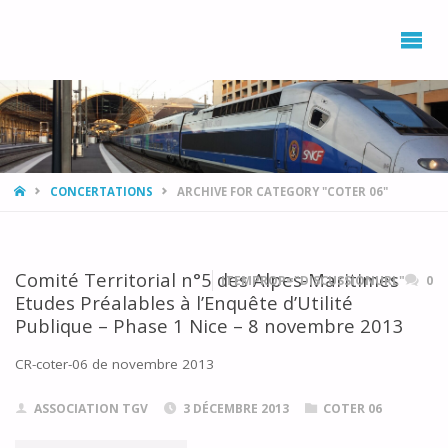
L’ASSOCIATION
DÉVELOPPEMENT,
ENVIRONNEMENT
PROVENCE AZUR
AVEC LE RAIL ET
LE TRAIN
(DEPART)
HOME
CONCERTATIONS
ARCHIVE FOR CATEGORY "COTER 06"
Comité Territorial n°5 des Alpes-Maritimes
ITEMPROP="DISCUSSIONURL"
0
Etudes Préalables à l’Enquête d’Utilité
Publique – Phase 1 Nice – 8 novembre 2013
CR-coter-06 de novembre 2013
ASSOCIATION TGV
3 DÉCEMBRE 2013
COTER 06