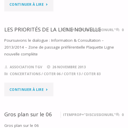
"COMITÉ
CONTINUER À LIRE
TERRITORIAL
N°5
LES PRIORITÉS DE LA LIGNE NOUVELLE
ITEMPROP="DISCUSSIONURL"
0
DES
Poursuivons le dialogue : Information & Consultation –
2013/2014 – Zone de passage préférentielle Plaquette Ligne
ALPES-
nouvelle complète
MARITIMES
ASSOCIATION TGV
26 NOVEMBRE 2013
ETUDES
CONCERTATIONS
/
COTER 06
/
COTER 13
/
COTER 83
PRÉALABLES
"LES
CONTINUER À LIRE
À
PRIORITÉS
L’ENQUÊTE
DE
Gros plan sur le 06
ITEMPROP="DISCUSSIONURL"
0
D’UTILITÉ
LA
Gros plan sur le 06