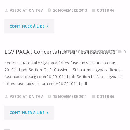
PUBLIQUE
LIGNE
ASSOCIATION TGV
26 NOVEMBRE 2013
COTER 06
–
NOUVELLE"
PHASE
"GROS
CONTINUER À LIRE
1
PLAN
NICE
SUR
LGV PACA : Concertation sur les fuseaux 06
ITEMPROP="DISCUSSIONURL"
0
–
LE
Section I : Nice-Italie : lgvpaca-fiches-fuseaux-secteuri-coter06-
2010111.pdf Section G : St-Cassien – St-Laurent : lgvpaca-fiches-
8
06"
fuseaux-secteurg-coter06-2010111.pdf Section H : Nice : lgvpaca-
NOVEMBRE
fiches-fuseaux-secteurh-coter06-2010111.pdf
2013"
ASSOCIATION TGV
15 NOVEMBRE 2011
COTER 06
"LGV
CONTINUER À LIRE
PACA