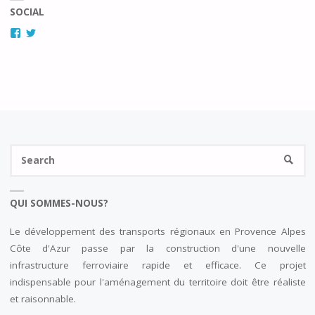
SOCIAL
:
Facebook
Twitter
CONCERTATION
SUR
LES
FUSEAUX
Se
06"
SEARC
fo
QUI SOMMES-NOUS?
Le développement des transports régionaux en Provence Alpes
Côte d'Azur passe par la construction d'une nouvelle
infrastructure ferroviaire rapide et efficace. Ce projet
indispensable pour l'aménagement du territoire doit être réaliste
et raisonnable.