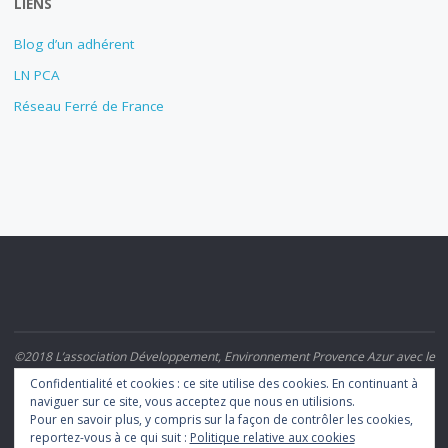
LIENS
Blog d’un adhérent
LN PCA
Réseau Ferré de France
©2018 L’association Développement, Environnement Provence Azur avec le
Rail et le Train (DEPART)
Confidentialité et cookies : ce site utilise des cookies. En continuant à
naviguer sur ce site, vous acceptez que nous en utilisions.
Pour en savoir plus, y compris sur la façon de contrôler les cookies,
POWERED BY
SEPTERA
&
WORDPRESS.
reportez-vous à ce qui suit :
Politique relative aux cookies