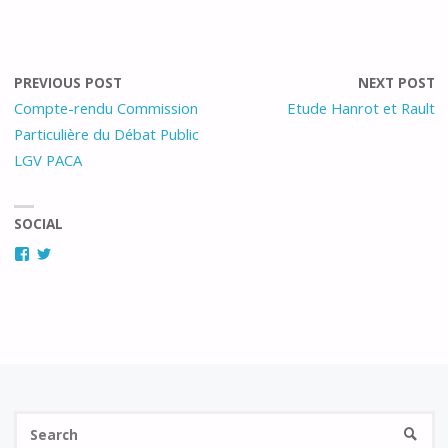
PREVIOUS POST
NEXT POST
Compte-rendu Commission
Etude Hanrot et Rault
Particulière du Débat Public
LGV PACA
SOCIAL
Facebook
Twitter
Se
SEARC
fo