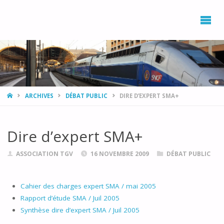
L’ASSOCIATION
DÉVELOPPEMENT,
ENVIRONNEMENT
PROVENCE AZUR
AVEC LE RAIL ET
LE TRAIN
(DEPART)
HOME
ARCHIVES
DÉBAT PUBLIC
DIRE D’EXPERT SMA+
Dire d’expert SMA+
ASSOCIATION TGV
16 NOVEMBRE 2009
DÉBAT PUBLIC
Cahier des charges expert SMA / mai 2005
Rapport d’étude SMA / Juil 2005
Synthèse dire d’expert SMA / Juil 2005