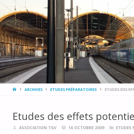
L’ASSOCIATION
Skip
ACCUEIL
L
DÉVELOPPEMENT,
to
ENVIRONNEMENT
PROVENCE AZUR
content
AVEC LE RAIL ET
LE TRAIN
(DEPART)
HOME
ARCHIVES
ETUDES PRÉPARATOIRES
ETUDES DES EF
Etudes des effets potentiel
ASSOCIATION TGV
16 OCTOBRE 2009
ETUDES 