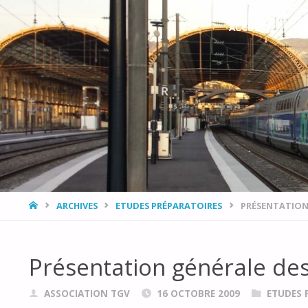
L’ASSOCIATION
Skip
ACCUEIL
L
DÉVELOPPEMENT,
to
ENVIRONNEMENT
PROVENCE AZUR
content
AVEC LE RAIL ET
LE TRAIN
(DEPART)
HOME
ARCHIVES
ETUDES PRÉPARATOIRES
PRÉSENTATION
Présentation générale de
ASSOCIATION TGV
16 OCTOBRE 2009
ETUDES 