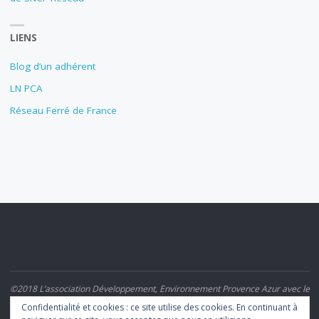
LIENS
Blog d’un adhérent
LN PCA
Réseau Ferré de France
©2018 L’association Développement, Environnement Provence Azur avec le
Rail et le Train (DEPART)
Confidentialité et cookies : ce site utilise des cookies. En continuant à