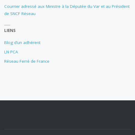
Courrier adressé aux Ministre à la Députée du Var et au Président
de SNCF Réseau
LIENS
Blog d’un adhérent
LN PCA
Réseau Ferré de France