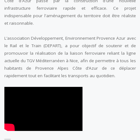
Côte d'Azur passe par la construction d'une nouvelle
infrastructure ferroviaire rapide et efficace. Ce projet
indispensable pour l'aménagement du territoire doit être réaliste
et raisonnable.
L’association Développement, Environnement Provence Azur avec
le Rail et le Train (DEPART), a pour objectif de soutenir et de
promouvoir la réalisation de la liaison ferroviaire reliant la ligne
actuelle du TGV Méditerranéen à Nice, afin de permettre à tous les
habitants de Provence Alpes Côte d’Azur de ce déplacer
rapidement tout en facilitant les transports au quotidien.