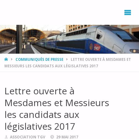
L’ASSOCIATION
DÉVELOPPEMENT,
ENVIRONNEMENT
PROVENCE AZUR
AVEC LE RAIL ET
LE TRAIN
(DEPART)
HOME
COMMUNIQUÉS DE PRESSE
LETTRE OUVERTE À MESDAMES ET
MESSIEURS LES CANDIDATS AUX LÉGISLATIVES 2017
Lettre ouverte à
Mesdames et Messieurs
les candidats aux
législatives 2017
ASSOCIATION TGV
29 MAI 2017