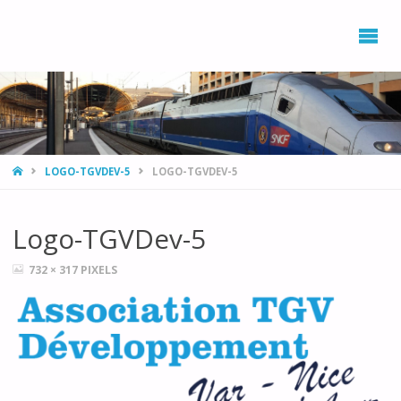
L’ASSOCIATION
DÉVELOPPEMENT,
ENVIRONNEMENT
PROVENCE AZUR
AVEC LE RAIL ET
LE TRAIN
(DEPART)
HOME
LOGO-TGVDEV-5
LOGO-TGVDEV-5
Logo-TGVDev-5
FULL
732 × 317
PIXELS
SIZE