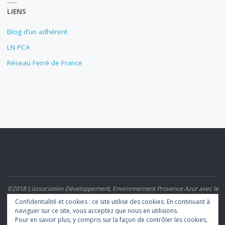
LIENS
Blog d’un adhérent
LN PCA
Réseau Ferré de France
©2018 L’association Développement, Environnement Provence Azur avec le
Rail et le Train (DEPART)
Confidentialité et cookies : ce site utilise des cookies. En continuant à
naviguer sur ce site, vous acceptez que nous en utilisions.
Pour en savoir plus, y compris sur la façon de contrôler les cookies,
POWERED BY
SEPTERA
&
WORDPRESS.