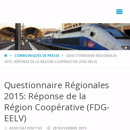
L’ASSOCIATION
DÉVELOPPEMENT,
ENVIRONNEMENT
PROVENCE AZUR
AVEC LE RAIL ET
LE TRAIN
(DEPART)
HOME
COMMUNIQUÉS DE PRESSE
QUESTIONNAIRE RÉGIONALES
2015: RÉPONSE DE LA RÉGION COOPÉRATIVE (FDG-EELV)
Questionnaire Régionales
2015: Réponse de la
Région Coopérative (FDG-
EELV)
ASSOCIATION TGV
28 NOVEMBRE 2015