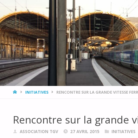
L’ASSOCIATION
Skip
ACCUEIL
L
DÉVELOPPEMENT,
to
ENVIRONNEMENT
PROVENCE AZUR
content
AVEC LE RAIL ET
LE TRAIN
(DEPART)
HOME
INITIATIVES
RENCONTRE SUR LA GRANDE VITESSE FER
Rencontre sur la grande vi
ASSOCIATION TGV
27 AVRIL 2015
INITIATIVES