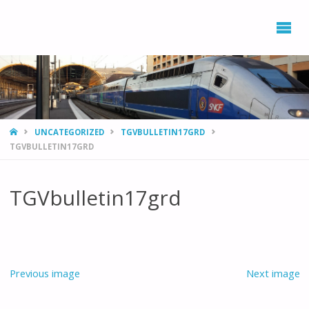
L’ASSOCIATION
DÉVELOPPEMENT,
ENVIRONNEMENT
PROVENCE AZUR
AVEC LE RAIL ET
LE TRAIN
(DEPART)
HOME
UNCATEGORIZED
TGVBULLETIN17GRD
TGVBULLETIN17GRD
TGVbulletin17grd
Previous image
Next image